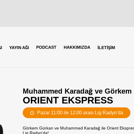
PODCAST
HAKKIMIZDA
I
YAYIN AĞI
İLETİŞİM
Muhammed Karadağ ve Görkem G
ORIENT EKSPRESS
Pazar 11:00 ile 12:00 arası Lig Radyo’da
Görkem Gürkan ve Muhammed Karadağ ile Orient Ekspres,
Lig Radyo'da!