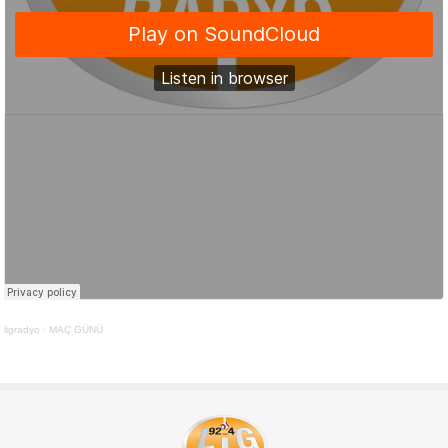
ligradyo
·
MAÇ GÜNÜ