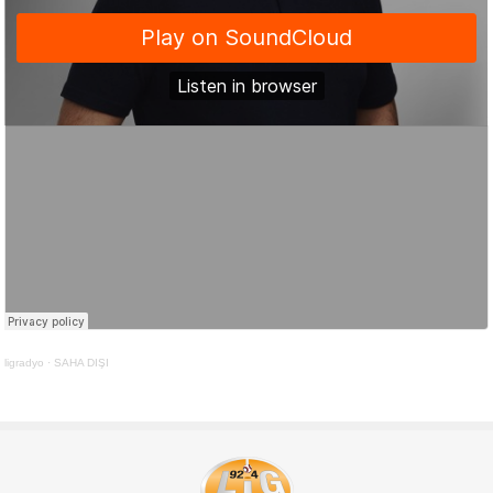
ligradyo
·
SAHA DIŞI