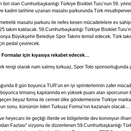
an biri olan Cumhurbaşkanlığı Türkiye Bisiklet Turu’nun 59. yılınd
 kadim tarihine uzanan masalsı parkurunda Türk misafirperverliğ
ometrelik masalsı parkuru ile nefes kesen mücadelelere ev sah
5 takım katılacak. 59.Cumhurbaşkanlığı Türkiye Bisiklet Turu’
Konya Büyükşehir Belediye Spor Takımı temsil edecek. Türk takım
için pedal çevirecek.
r Formalar için kıyasıya rekabet edecek…
rk rengi olarak nam salmış turkuaz, Spor Toto sponsorluğunda g
ğunda 8 gün boyunca TUR'un en iyi sprinterlerinin zafer mücade
 boyunca tırmanış kapılarında en yüksek puanı alan sporcunun ba
ak geçen beyaz forma ile cennet ülke göndermesine Türkiye mark
 yolun sonu, kürsünün lideri Turkuaz Forma’nın kazananı olacak…
 ve heyecanı ile geçtiği illerde ve bölgelerde dev konvoyun ilham
şından Fazlası” vizyonu ile düzenlenen 59.Cumhurbaşkanlığı Türk