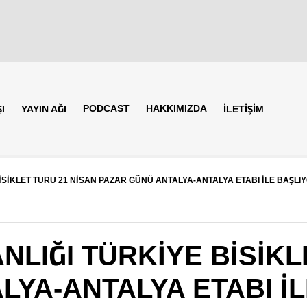
PODCAST
HAKKIMIZDA
I
YAYIN AĞI
İLETİŞİM
SİKLET TURU 21 NİSAN PAZAR GÜNÜ ANTALYA-ANTALYA ETABI İLE BAŞLI
LIĞI TÜRKİYE BİSİKL
LYA-ANTALYA ETABI İ