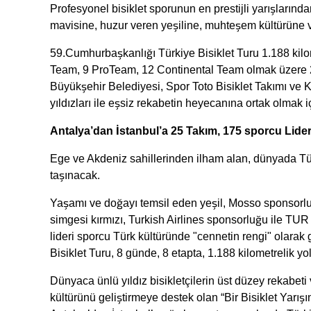
Profesyonel bisiklet sporunun en prestijli yarışlarınd
mavisine, huzur veren yeşiline, muhteşem kültürüne ve
59.Cumhurbaşkanlığı Türkiye Bisiklet Turu 1.188 kil
Team, 9 ProTeam, 12 Continental Team olmak üzere 2
Büyükşehir Belediyesi, Spor Toto Bisiklet Takımı ve 
yıldızları ile eşsiz rekabetin heyecanına ortak olmak 
Antalya’dan İstanbul’a 25 Takım, 175 sporcu Lide
Ege ve Akdeniz sahillerinden ilham alan, dünyada Tü
taşınacak.
Yaşamı ve doğayı temsil eden yeşil, Mosso sponsorlu
simgesi kırmızı, Turkish Airlines sponsorluğu ile TUR
lideri sporcu Türk kültüründe "cennetin rengi" olar
Bisiklet Turu, 8 günde, 8 etapta, 1.188 kilometrelik
Dünyaca ünlü yıldız bisikletçilerin üst düzey rekabeti
kültürünü geliştirmeye destek olan “Bir Bisiklet Yarı