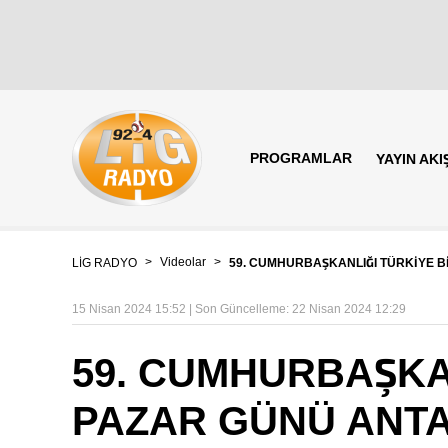
PROGRAMLAR
YAYIN AKIŞ
>
Videolar
>
LİG RADYO
59. CUMHURBAŞKANLIĞI TÜRKİYE Bİ
15 Nisan 2024 15:52 | Son Güncelleme: 22 Nisan 2024 12:29
59. CUMHURBAŞKAN
PAZAR GÜNÜ ANTA