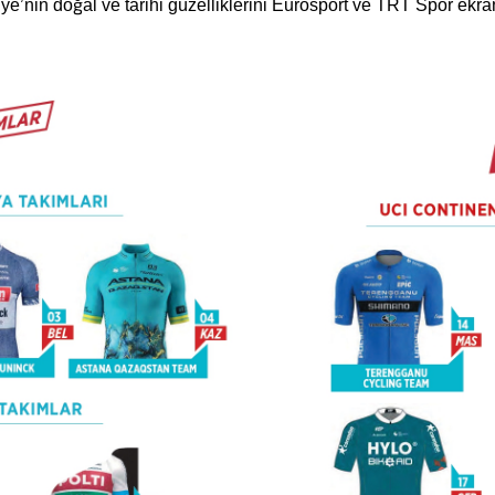
ye’nin doğal ve tarihi güzelliklerini Eurosport ve TRT Spor ekr