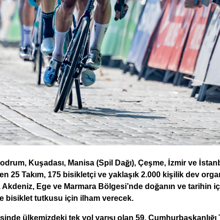
Video
drum, Kuşadası, Manisa (Spil Dağı), Çeşme, İzmir ve İstanbu
den 25 Takım, 175 bisikletçi ve yaklaşık 2.000 kişilik dev or
, Akdeniz, Ege ve Marmara Bölgesi’nde doğanın ve tarihin içi
e bisiklet tutkusu için ilham verecek.
risinde ülkemizdeki tek yol yarışı olan 59. Cumhurbaşkanlığı