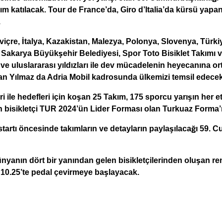
ım katılacak. Tour de France’da,
Giro d’Italia’da kürsü yapa
.
viçre, İtalya, Kazakistan, Malezya, Polonya, Slovenya, Türk
 Sakarya Büyükşehir Belediyesi, Spor Toto Bisiklet Takımı
 ve uluslararası yıldızları ile dev mücadelenin heyecanına or
zan Yılmaz da Adria Mobil kadrosunda ülkemizi temsil edecek
leri ile hedefleri için koşan 25 Takım, 175 sporcu yarışın her
 bisikletçi TUR 2024’ün Lider Forması olan Turkuaz Forma’
tartı öncesinde takımların ve detayların paylaşılacağı 59. 
yanın dört bir yanından gelen bisikletçilerinden oluşan re
10.25’te pedal çevirmeye başlayacak.