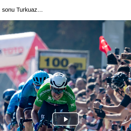
lun sonu Turkuaz…
Play