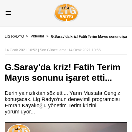
>
Videolar
>
LİG RADYO
G.Saray'da kriz! Fatih Terim Mayıs sonunu işaret e
14 Ocak 2021 10:52 | Son Güncelleme: 14 Ocak 2021 10:56
G.Saray'da kriz! Fatih Terim
Mayıs sonunu işaret etti...
Derin yalnızlıktan söz etti... Yarın Mustafa Cengiz
konuşacak. Lig Radyo'nun deneyimli programcısı
Emrah Kayalıoğlu yönetim-Terim krizini
yorumluyor...