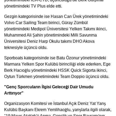
yönetimindeki TV Plus elde etti.
Gezgin kategorisinde ise Hasan Can Ürek yönetimindeki
Volvo Car Sailing Team birinci, Güray Zümbül
yönetimindeki Medipol Üniversitesi Yelken Takımı ikinci,
Muhammed Ali Şahin yönetimindeki Milli Savunma
Üniversitesi Deniz Harp Okulu takımı DHO Akova
teknesiyle üçüncü oldu.
Sporboats kategorisinde ise Batu Özonur yönetimindeki
Marmara Yelken Spor Kulübü birinciliği elde ederken, Ege
Berk Hacıoğlu yönetimindeki HSSK Quick Sigorta ikinci,
Oytun Türkmen yönetimindeki Team Doppio üçüncü oldu.
"Genç Sporcuların İlgisi Geleceği Dair Umudu
Arttırıyor"
Organizasyon Komitesi ve İstanbul Açık Deniz Yat Yarış
Kulübü Başkanı Ekrem Yemlihaoğlu, yarışlarla ilgili olarak,
"19 Mayıs Atatürk'ü Anma, Gençlik ve Spor Bayramı'nın