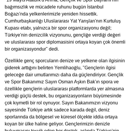
bağımsızlık ve mücadele ruhunu bugün İstanbul
Boğazı'nda yelkenlerimizle yeniden hissettik.
Cumhurbaşkanlığı Uluslararası Yat Yarışları'nın Kurtuluş
Kupası etabı, yalnızca bir spor organizasyonu değil;
Türkiye'nin denizcilik vizyonunu, gençliğe verdiği değeri
ve uluslararası spor diplomasisini ortaya koyan çok önemli
bir organizasyondur" dedi.
Özellikle genç sporcuların denize ve yelkene olan ilgisinin
giderek arttığını belirten Yemlihaoğlu, "Gençlerin ilgisi
geleceğe dair umutlarımızı daha da güçlendiriyor. Gençlik
ve Spor Bakanımız Sayın Osman Aşkın Bak'ın spora ve
özellikle gençlerin uluslararası platformlarda yer almasına
verdiği güçlü destek, bu organizasyonların büyümesinde
çok kıymetli bir rol oynuyor. Sayın Bakanımızın vizyonu
sayesinde Türkiye artık sadece karada değil, deniz
sporlarında da bölgesel ve küresel ölçekte iddia ortaya
koyan bir ülke haline geliyor. Gençlerimizin denizle
buluşmasını teşvik eden her destek, aslında Türkiye'nin