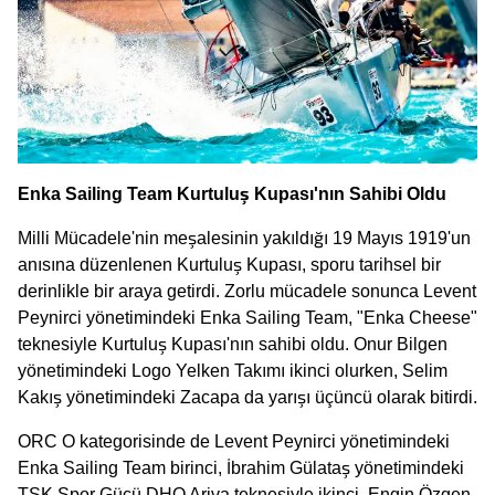
Enka Sailing Team Kurtuluş Kupası'nın Sahibi Oldu
Milli Mücadele'nin meşalesinin yakıldığı 19 Mayıs 1919'un
anısına düzenlenen Kurtuluş Kupası, sporu tarihsel bir
derinlikle bir araya getirdi. Zorlu mücadele sonunca Levent
Peynirci yönetimindeki Enka Sailing Team, "Enka Cheese"
teknesiyle Kurtuluş Kupası'nın sahibi oldu. Onur Bilgen
yönetimindeki Logo Yelken Takımı ikinci olurken, Selim
Kakış yönetimindeki Zacapa da yarışı üçüncü olarak bitirdi.
ORC O kategorisinde de Levent Peynirci yönetimindeki
Enka Sailing Team birinci, İbrahim Gülataş yönetimindeki
TSK Spor Gücü DHO Ariva teknesiyle ikinci, Engin Özgen