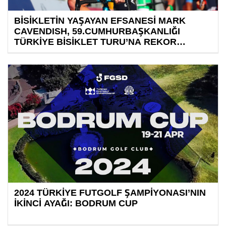
BİSİKLETİN YAŞAYAN EFSANESİ MARK
CAVENDISH, 59.CUMHURBAŞKANLIĞI
TÜRKİYE BİSİKLET TURU’NA REKOR
KIRMAK İÇİN GELİYOR
2024 TÜRKİYE FUTGOLF ŞAMPİYONASI’NIN
İKİNCİ AYAĞI: BODRUM CUP